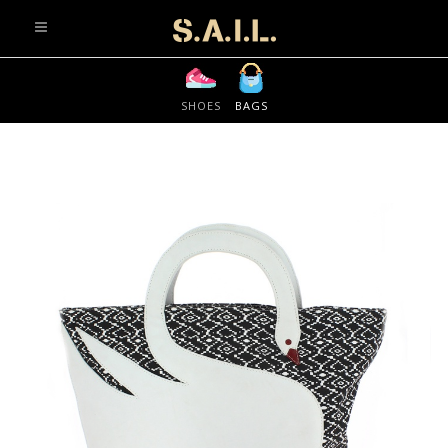
info@sonaliaansh.com
SHOES
BAGS